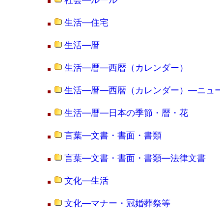
生活―住宅
生活―暦
生活―暦―西暦（カレンダー）
生活―暦―西暦（カレンダー）―ニュ
生活―暦―日本の季節・暦・花
言葉―文書・書面・書類
言葉―文書・書面・書類―法律文書
文化―生活
文化―マナー・冠婚葬祭等