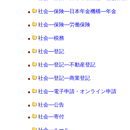
社会―保険―日本年金機構―年金
社会―保険―労働保険
社会―税務
社会―登記
社会―登記―不動産登記
社会―登記―商業登記
社会―電子申請・オンライン申請
社会―公告
社会―寄付
社会―ルール