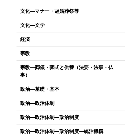
文化―マナー・冠婚葬祭等
文化―文学
経済
宗教
宗教―葬儀・葬式と供養（法要・法事・仏
事）
政治―基礎・基本
政治―政治体制
政治―政治体制―政治制度
政治―政治体制―政治制度―統治機構