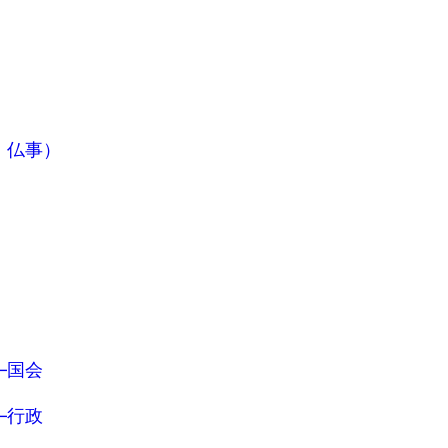
・仏事）
―国会
―行政