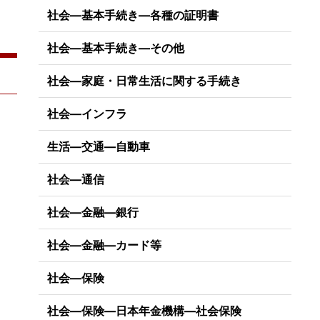
社会―基本手続き―各種の証明書
社会―基本手続き―その他
社会―家庭・日常生活に関する手続き
社会―インフラ
生活―交通―自動車
社会―通信
社会―金融―銀行
社会―金融―カード等
社会―保険
社会―保険―日本年金機構―社会保険