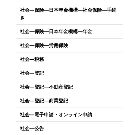
社会―保険―日本年金機構―社会保険―手続
き
社会―保険―日本年金機構―年金
社会―保険―労働保険
社会―税務
社会―登記
社会―登記―不動産登記
社会―登記―商業登記
社会―電子申請・オンライン申請
社会―公告