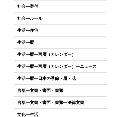
社会―寄付
社会―ルール
生活―住宅
生活―暦
生活―暦―西暦（カレンダー）
生活―暦―西暦（カレンダー）―ニュース
生活―暦―日本の季節・暦・花
言葉―文書・書面・書類
言葉―文書・書面・書類―法律文書
文化―生活