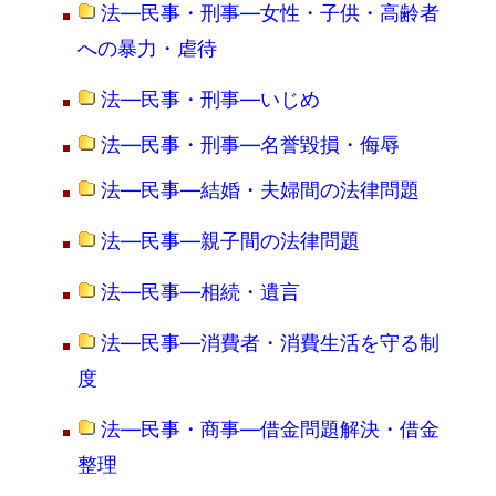
法―民事・刑事―女性・子供・高齢者
への暴力・虐待
法―民事・刑事―いじめ
法―民事・刑事―名誉毀損・侮辱
法―民事―結婚・夫婦間の法律問題
法―民事―親子間の法律問題
法―民事―相続・遺言
法―民事―消費者・消費生活を守る制
度
法―民事・商事―借金問題解決・借金
整理