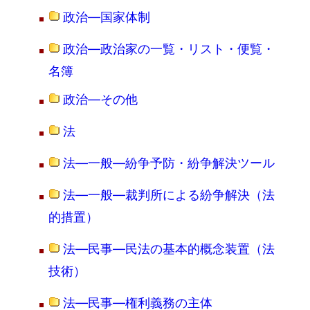
政治―国家体制
政治―政治家の一覧・リスト・便覧・
名簿
政治―その他
法
法―一般―紛争予防・紛争解決ツール
法―一般―裁判所による紛争解決（法
的措置）
法―民事―民法の基本的概念装置（法
技術）
法―民事―権利義務の主体