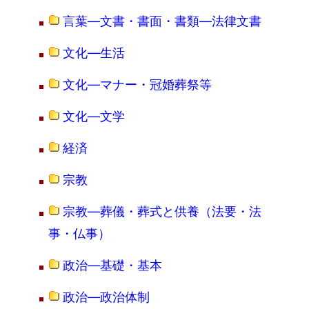
言葉―文書・書面・書類―法律文書
文化―生活
文化―マナー・冠婚葬祭等
文化―文学
経済
宗教
宗教―葬儀・葬式と供養（法要・法
事・仏事）
政治―基礎・基本
政治―政治体制