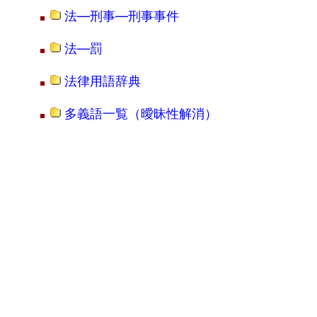
法―刑事―刑事事件
法―罰
法律用語辞典
多義語一覧（曖昧性解消）