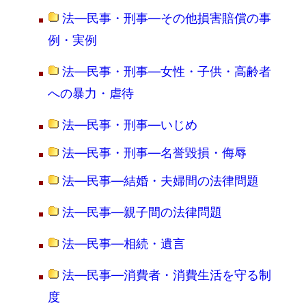
法―民事・刑事―その他損害賠償の事
例・実例
法―民事・刑事―女性・子供・高齢者
への暴力・虐待
法―民事・刑事―いじめ
法―民事・刑事―名誉毀損・侮辱
法―民事―結婚・夫婦間の法律問題
法―民事―親子間の法律問題
法―民事―相続・遺言
法―民事―消費者・消費生活を守る制
度