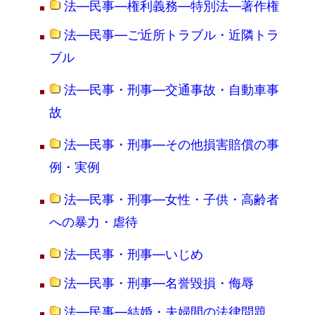
法―民事―権利義務―特別法―著作権
法―民事―ご近所トラブル・近隣トラ
ブル
法―民事・刑事―交通事故・自動車事
故
法―民事・刑事―その他損害賠償の事
例・実例
法―民事・刑事―女性・子供・高齢者
への暴力・虐待
法―民事・刑事―いじめ
法―民事・刑事―名誉毀損・侮辱
法―民事―結婚・夫婦間の法律問題