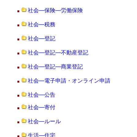
社会―保険―労働保険
社会―税務
社会―登記
社会―登記―不動産登記
社会―登記―商業登記
社会―電子申請・オンライン申請
社会―公告
社会―寄付
社会―ルール
生活―住宅