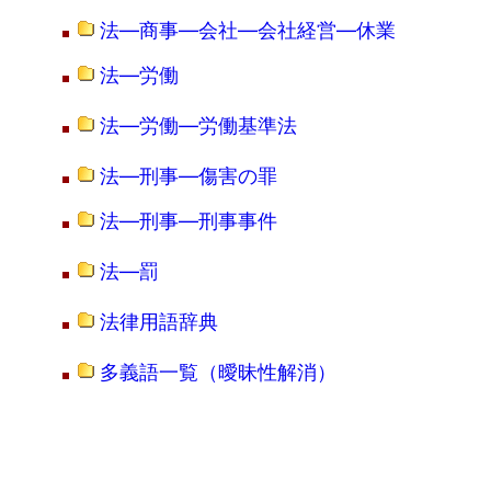
法―商事―会社―会社経営―休業
法―労働
法―労働―労働基準法
法―刑事―傷害の罪
法―刑事―刑事事件
法―罰
法律用語辞典
多義語一覧（曖昧性解消）