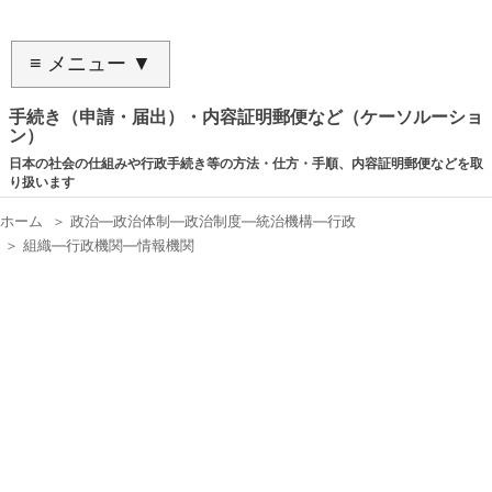
≡ メニュー ▼
手続き（申請・届出）・内容証明郵便など（ケーソルーショ
ン）
日本の社会の仕組みや行政手続き等の方法・仕方・手順、内容証明郵便などを取
り扱います
ホーム
＞
政治―政治体制―政治制度―統治機構―行政
＞
組織―行政機関―情報機関