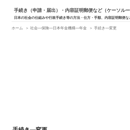
手続き（申請・届出）・内容証明郵便など（ケーソル
日本の社会の仕組みや行政手続き等の方法・仕方・手順、内容証明郵便な
ホーム
＞
社会―保険―日本年金機構―年金
＞
手続き―変更
手続き―変更