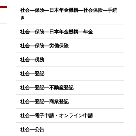
社会―保険―日本年金機構―社会保険―手続
き
社会―保険―日本年金機構―年金
社会―保険―労働保険
社会―税務
社会―登記
社会―登記―不動産登記
社会―登記―商業登記
社会―電子申請・オンライン申請
社会―公告