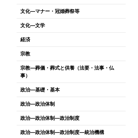
文化―マナー・冠婚葬祭等
文化―文学
経済
宗教
宗教―葬儀・葬式と供養（法要・法事・仏
事）
政治―基礎・基本
政治―政治体制
政治―政治体制―政治制度
政治―政治体制―政治制度―統治機構