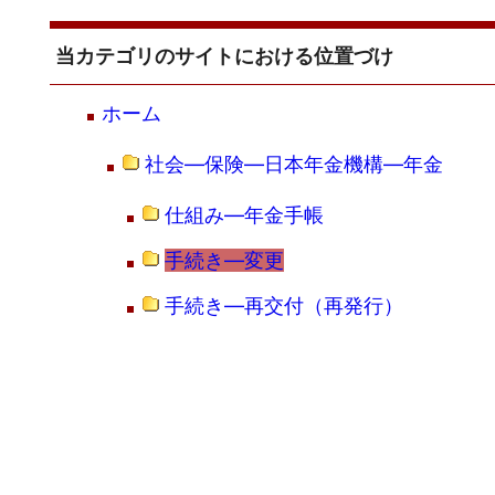
当カテゴリのサイトにおける位置づけ
ホーム
社会―保険―日本年金機構―年金
仕組み―年金手帳
手続き―変更
手続き―再交付（再発行）