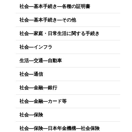
社会―基本手続き―各種の証明書
社会―基本手続き―その他
社会―家庭・日常生活に関する手続き
社会―インフラ
生活―交通―自動車
社会―通信
社会―金融―銀行
社会―金融―カード等
社会―保険
社会―保険―日本年金機構―社会保険