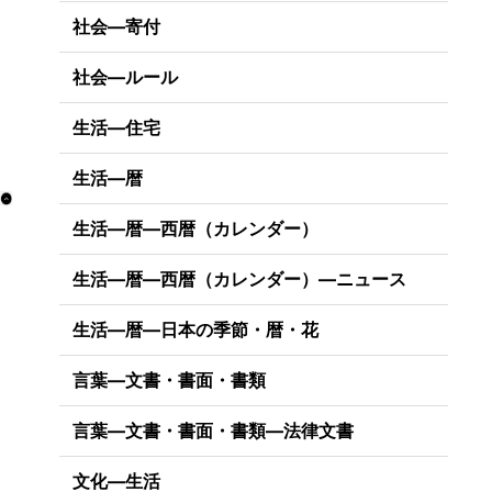
社会―寄付
社会―ルール
生活―住宅
生活―暦
生活―暦―西暦（カレンダー）
生活―暦―西暦（カレンダー）―ニュース
生活―暦―日本の季節・暦・花
言葉―文書・書面・書類
言葉―文書・書面・書類―法律文書
文化―生活