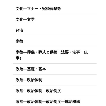
文化―マナー・冠婚葬祭等
文化―文学
経済
宗教
宗教―葬儀・葬式と供養（法要・法事・仏
事）
政治―基礎・基本
政治―政治体制
政治―政治体制―政治制度
政治―政治体制―政治制度―統治機構