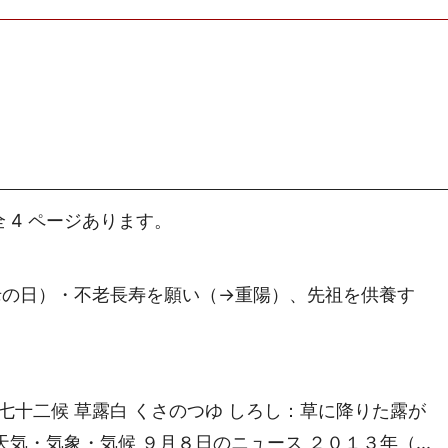
 4 ページあります。
老の日）・不老長寿を願い（→重陽）、先祖を供養す
露 七十二候 草露白 くさのつゆ しろし：草に降りた露が
天気・気象・気候 ９月８日のニュース ２０１３年（...