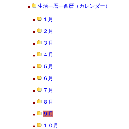
生活―暦―西暦（カレンダー）
１月
２月
３月
４月
５月
６月
７月
８月
９月
１０月