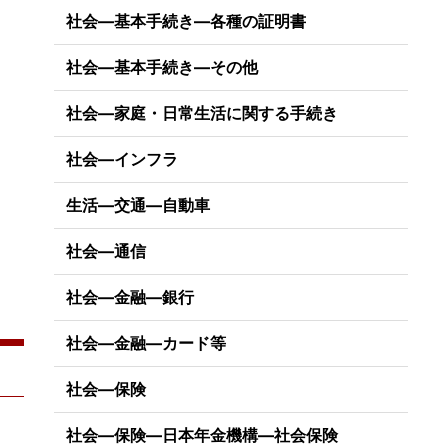
社会―基本手続き―各種の証明書
社会―基本手続き―その他
社会―家庭・日常生活に関する手続き
社会―インフラ
生活―交通―自動車
社会―通信
社会―金融―銀行
社会―金融―カード等
社会―保険
社会―保険―日本年金機構―社会保険