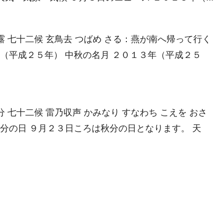
白露 七十二候 玄鳥去 つばめ さる：燕が南へ帰って行く
年（平成２５年） 中秋の名月 ２０１３年（平成２５
分 七十二候 雷乃収声 かみなり すなわち こえを おさ
秋分の日 ９月２３日ころは秋分の日となります。 天