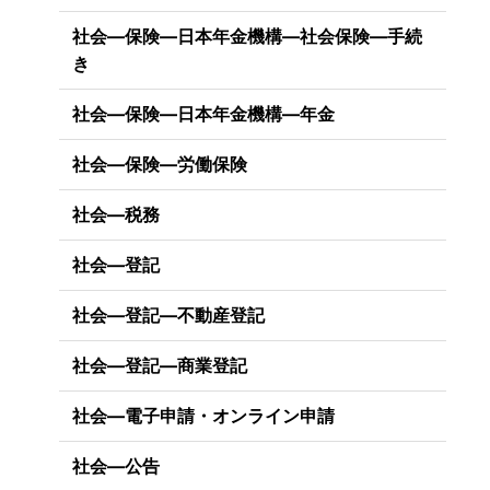
社会―保険―日本年金機構―社会保険―手続
き
社会―保険―日本年金機構―年金
社会―保険―労働保険
社会―税務
社会―登記
社会―登記―不動産登記
社会―登記―商業登記
社会―電子申請・オンライン申請
社会―公告