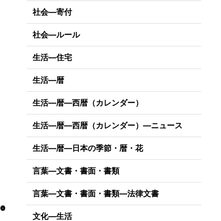
社会―寄付
社会―ルール
生活―住宅
生活―暦
生活―暦―西暦（カレンダー）
生活―暦―西暦（カレンダー）―ニュース
生活―暦―日本の季節・暦・花
言葉―文書・書面・書類
言葉―文書・書面・書類―法律文書
文化―生活