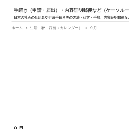
手続き（申請・届出）・内容証明郵便など（ケーソル
日本の社会の仕組みや行政手続き等の方法・仕方・手順、内容証明郵便な
ホーム
＞
生活―暦―西暦（カレンダー）
＞
９月
９月