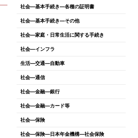
社会―基本手続き―各種の証明書
社会―基本手続き―その他
社会―家庭・日常生活に関する手続き
社会―インフラ
生活―交通―自動車
社会―通信
社会―金融―銀行
社会―金融―カード等
社会―保険
社会―保険―日本年金機構―社会保険