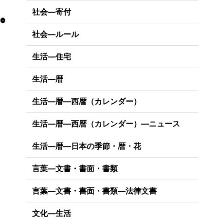
社会―寄付
社会―ルール
生活―住宅
生活―暦
生活―暦―西暦（カレンダー）
生活―暦―西暦（カレンダー）―ニュース
生活―暦―日本の季節・暦・花
言葉―文書・書面・書類
言葉―文書・書面・書類―法律文書
文化―生活