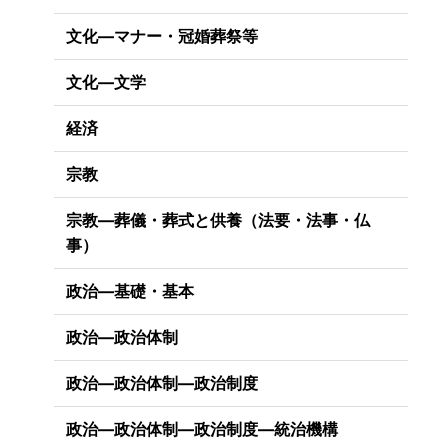
文化―マナー・冠婚葬祭等
文化―文学
経済
宗教
宗教―葬儀・葬式と供養（法要・法事・仏
事）
政治―基礎・基本
政治―政治体制
政治―政治体制―政治制度
政治―政治体制―政治制度―統治機構