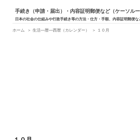
手続き（申請・届出）・内容証明郵便など（ケーソル
日本の社会の仕組みや行政手続き等の方法・仕方・手順、内容証明郵便な
ホーム
＞
生活―暦―西暦（カレンダー）
＞
１０月
１０月