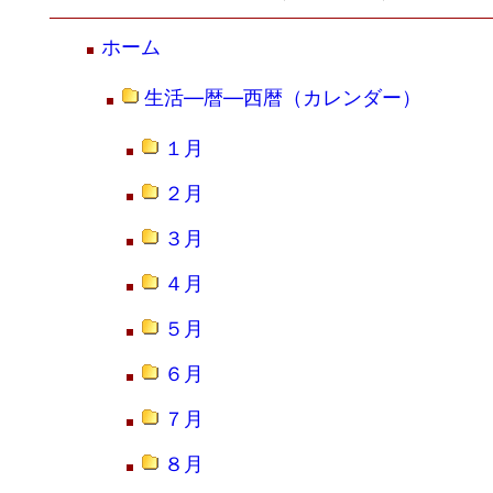
ホーム
生活―暦―西暦（カレンダー）
１月
２月
３月
４月
５月
６月
７月
８月