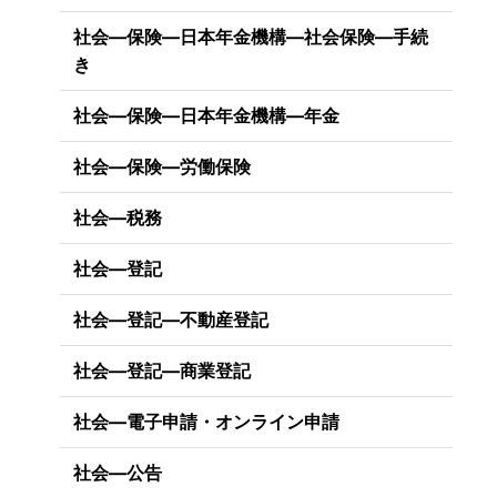
社会―保険―日本年金機構―社会保険―手続
き
社会―保険―日本年金機構―年金
社会―保険―労働保険
社会―税務
社会―登記
社会―登記―不動産登記
社会―登記―商業登記
社会―電子申請・オンライン申請
社会―公告