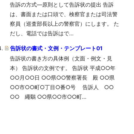
告訴の方式―原則として告訴状の提出 告訴
は、書面または口頭で、検察官または司法警
察員（巡査部長以上の警察官）にします。 た
だし、電話では告訴はで...
告訴状の書式・文例・テンプレート01
告訴状の書き方の具体例（文面・例文・見
本） 告訴状の文例です。 告訴状 平成○○年
○○月○○日 ○○県○○警察署長 殿 ○○県
○○市○○町○丁目○番○号 告訴人 ○○
○○ 繩鸀 ○○県○○市○○町...