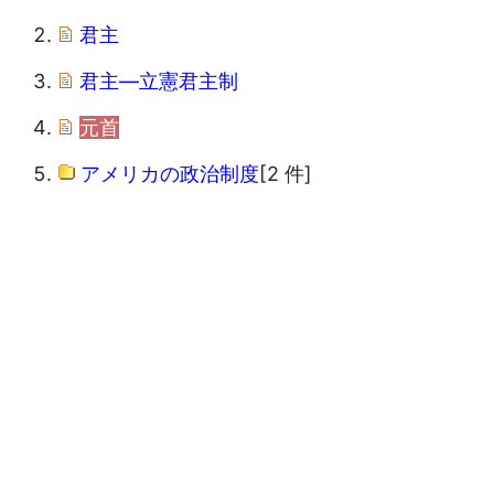
君主
君主―立憲君主制
元首
アメリカの政治制度
[2 件]