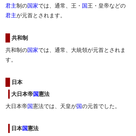
君主
制の
国家
では、通常、王・
国
王・皇帝などの
君主
が元首とされます。
共和制
共和制の
国家
では、通常、大統領が元首とされま
す。
日本
大日本帝
国
憲法
大日本帝
国
憲法では、天皇が
国
の元首でした。
日本
国
憲法