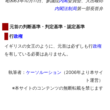
昭和63年10月11日、参議院
内閣
委員会、大出峻郎
内閣法制局
第一部長答弁
元首の判断基準・判定基準・認定基準
行
政権
イギリスの女王のように、元首は必ずしも行
政権
を有している必要はありません。
執筆者：
ケーソルーション
（2006年より本サイ
ト運営）
※本サイトのコンテンツの無断転載を禁じます