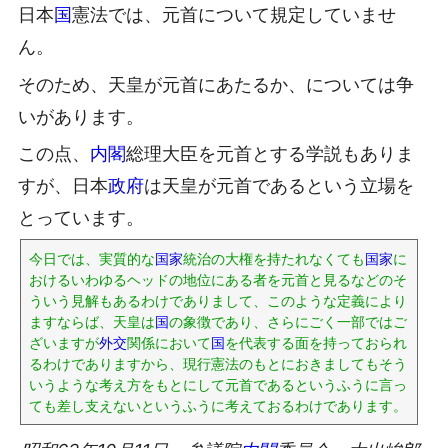
日本
国
憲法では、元首について規定していませ
ん。
そのため、天皇が元首にあたるか、については争
いがあります。
この点、
内閣
総理大臣を元首とする学説もありま
すが、日本
政府
は天皇が元首であるという立場を
とっています。
今日では、実質的な
国家
統治の大権を持たれなくても
国家
に
おけるいわゆるヘッドの地位にある者を元首と見るなどのそ
ういう見解もあるわけでありまして、このような定義により
ますならば、天皇は
国
の象徴であり、さらにごく一部ではご
ざいますが
外交
関係において
国
を代表する面を持っておられ
るわけでありますから、現行憲法のもとにおきましてもそう
いうような考え方をもとにして元首であるというふうに言っ
ても差し支えないというふうに考えておるわけであります。