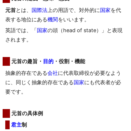
元首
とは、
国際法
上の用語で、対外的に
国家
を代
表する地位にある
機関
をいいます。
英語では、「
国家
の頭（head of state）」と表現
されます。
元首の趣旨・
目的
・役割・機能
抽象的存在である
会社
に代表取締役が必要なよう
に、同じく抽象的存在である
国家
にも代表者が必
要です。
元首の具体例
君主
制