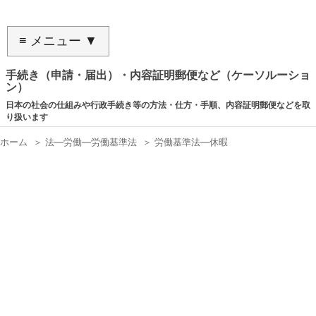
≡ メニュー ▼
手続き（申請・届出）・内容証明郵便など（ケーソルーショ
ン）
日本の社会の仕組みや行政手続き等の方法・仕方・手順、内容証明郵便などを取
り扱います
ホーム
＞
法―労働―労働基準法
＞
労働基準法―休暇