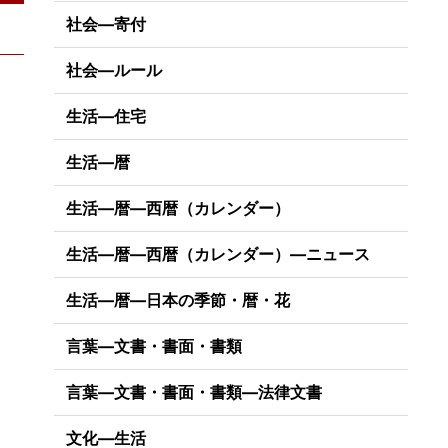
社会―寄付
社会―ルール
生活―住宅
生活―暦
生活―暦―西暦（カレンダー）
生活―暦―西暦（カレンダー）―ニュース
生活―暦―日本の季節・暦・花
言葉―文書・書面・書類
言葉―文書・書面・書類―法律文書
文化―生活