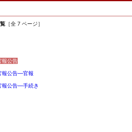
一覧
［全 7 ページ］
官報公告
官報公告―官報
官報公告―手続き