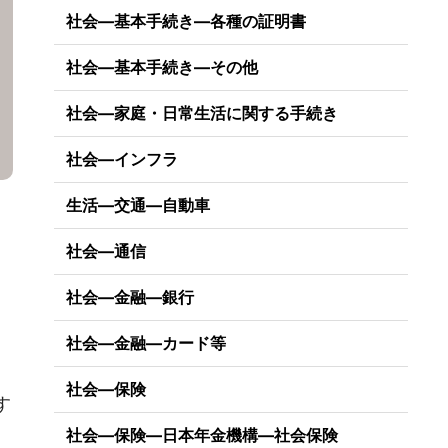
社会―基本手続き―各種の証明書
社会―基本手続き―その他
社会―家庭・日常生活に関する手続き
社会―インフラ
生活―交通―自動車
社会―通信
社会―金融―銀行
社会―金融―カード等
）
社会―保険
す
社会―保険―日本年金機構―社会保険