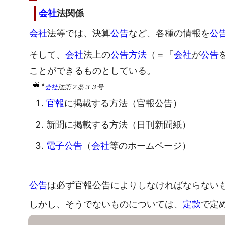
会社
法関係
会社
法等では、決算
公告
など、各種の情報を
公
そして、
会社
法上の
公告方法
（＝「
会社
が
公告
ことができるものとしている。
※
会社
法第２条３３号
官報
に掲載する方法（官報公告）
新聞に掲載する方法（日刊新聞紙）
電子公告
（
会社
等のホームページ）
公告
は必ず官報公告によりしなければならない
しかし、そうでないものについては、
定款
で定