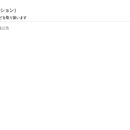
ーション）
どを取り扱います
報公告