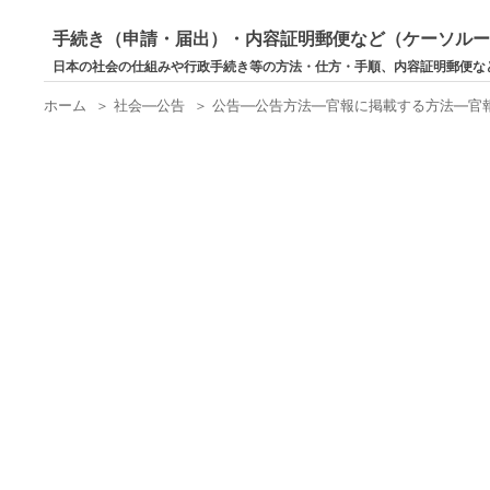
手続き（申請・届出）・内容証明郵便など（ケーソル
日本の社会の仕組みや行政手続き等の方法・仕方・手順、内容証明郵便な
ホーム
＞
社会―公告
＞
公告―公告方法―官報に掲載する方法―官