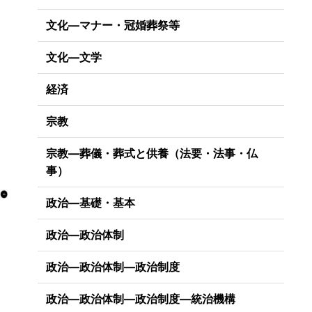
文化―マナー・冠婚葬祭等
文化―文学
経済
宗教
宗教―葬儀・葬式と供養（法要・法事・仏
事）
政治―基礎・基本
政治―政治体制
政治―政治体制―政治制度
政治―政治体制―政治制度―統治機構