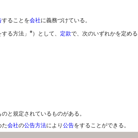
告
することを
会社
に義務づけている。
※
をする方法」
）として、
定款
で、次のいずれかを定める
ものと規定されているものがある。
めた
会社
の
公告方法
により
公告
をすることができる。