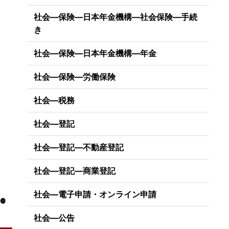
社会―保険―日本年金機構―社会保険―手続
き
社会―保険―日本年金機構―年金
社会―保険―労働保険
社会―税務
社会―登記
社会―登記―不動産登記
社会―登記―商業登記
社会―電子申請・オンライン申請
社会―公告