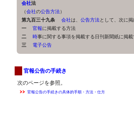
会社
法
（
会社
の
公告方法
）
第九百三十九条
会社
は、
公告方法
として、次に掲
一
官報
に掲載する方法
二
時
事に関する事項を掲載する日刊新聞紙に掲載
三
電子公告
官報公告の手続き
次のページを参照。
官報公告の手続きの具体的手順・方法・仕方