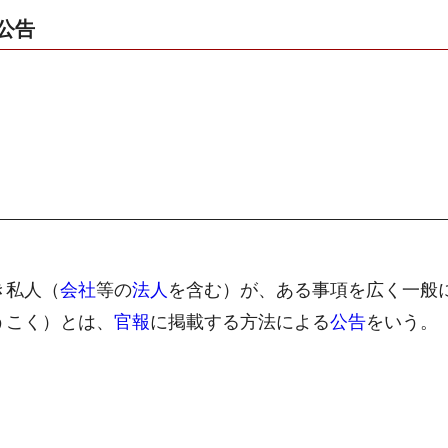
公告
き私人（
会社
等の
法人
を含む）が、ある事項を広く一般
うこく）とは、
官報
に掲載する方法による
公告
をいう。