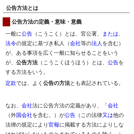
公告方法とは
公告方法の定義・意味・意義
一般に
公告
（こうこく）とは、官公署、
または
、
法令
の規定に基づき私人（
会社
等の
法人
を含む）
が、ある事項を広く一般に知らせることをいう
が、
公告方法
（こうこくほうほう）とは、
公告
を
する方法をいう。
定款
では、よく
公告の方法
とも表記されている。
なお、
会社
法に公告方法の定義があり、「
会社
（外
国
会社
を含む。）が
公告
（この法律
又は
他の
法律の規定により
官報
に掲載する方法によりしな