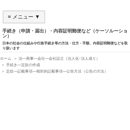
≡ メニュー ▼
手続き（申請・届出）・内容証明郵便など（ケーソルーショ
ン）
日本の社会の仕組みや行政手続き等の方法・仕方・手順、内容証明郵便などを取
り扱います
ホーム
＞
法―商事―会社―会社設立（法人化･法人成り）
＞
手続き―定款の作成
＞
定款―記載事項―相対的記載事項―公告方法（公告の方法）