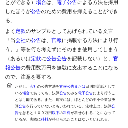
とができる）
場合
は、
電子公告
による方法を採用
したほうが
公告
のための費用を抑えることができ
る。
よく
定款
のサンプルとしてあげられている文言
「当
会社
の
公告
は、
官報
に掲載する方法により行
う。」等を何も考えずにそのまま使用してしまう
（あるいは
定款
に
公告
公告
を記載しない）と、
官
報公告
の費用数万円を無駄に支出することになる
ので、注意を要する。
ただし、
会社
の公告方法を
官報公告
または
日刊新聞紙として
いる
場合
であっても、決算
公告
のみを
電子公告
により行うこ
とは可能である。また、現実には、ほとんどの中小企業は決
算
公告
を行っていないともいわれている。法律上は、決算
公
告
を怠ると１００万円
以下
の
科料
が科せられることになって
いるが、実際に
科料
が科せられたことはないといわれる。