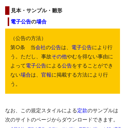
見本・サンプル・雛形
電子公告
の
場合
（公告の方法）
第○条 当
会社
の
公告
は、
電子公告
により行
う。ただし、事故
その他
やむを得ない事由に
よって
電子公告
による
公告
をすることができ
ない
場合
は、
官報
に掲載する方法により行
う。
なお、この規定スタイルによる
定款
のサンプルは
次のサイトのページからダウンロードできます。