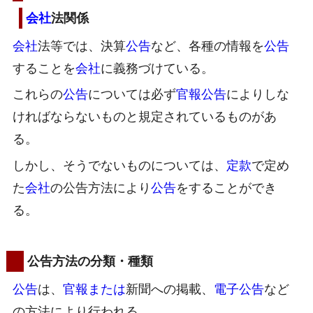
会社
法関係
会社
法等では、決算
公告
など、各種の情報を
公告
することを
会社
に義務づけている。
これらの
公告
については必ず
官報公告
によりしな
ければならないものと規定されているものがあ
る。
しかし、そうでないものについては、
定款
で定め
た
会社
の公告方法により
公告
をすることができ
る。
公告方法の分類・種類
公告
は、
官報
または
新聞への掲載、
電子公告
など
の方法により行われる。