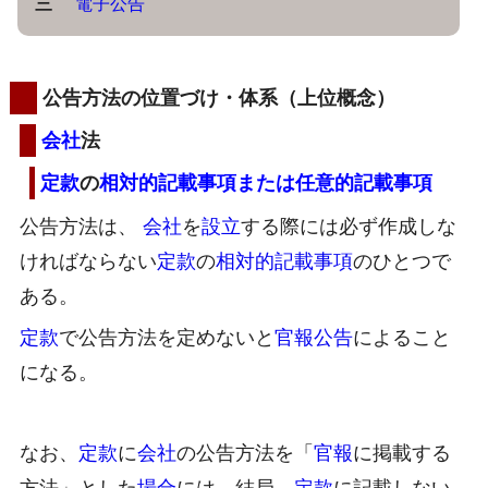
三
電子公告
公告方法の位置づけ・体系（上位概念）
会社
法
定款
の
相対的記載事項
または
任意的記載事項
公告方法は、
会社
を
設立
する際には必ず作成しな
ければならない
定款
の
相対的記載事項
のひとつで
ある。
定款
で公告方法を定めないと
官報公告
によること
になる。
なお、
定款
に
会社
の公告方法を「
官報
に掲載する
方法」とした
場合
には、結局、
定款
に記載しない