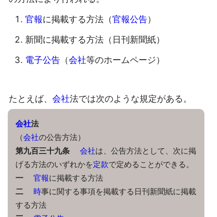
官報
に掲載する方法（
官報公告
）
新聞に掲載する方法（日刊新聞紙）
電子公告
（
会社
等のホームページ）
たとえば、
会社
法では次のような規定がある。
会社
法
（
会社
の公告方法）
第九百三十九条
会社
は、公告方法として、次に掲
げる方法のいずれかを
定款
で定めることができる。
一
官報
に掲載する方法
二
時
事に関する事項を掲載する日刊新聞紙に掲載
する方法