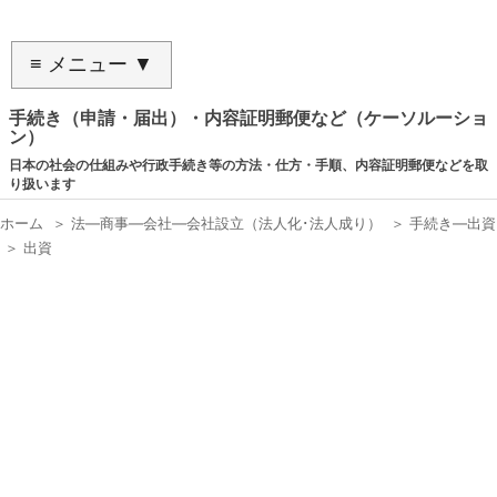
≡ メニュー ▼
手続き（申請・届出）・内容証明郵便など（ケーソルーショ
ン）
日本の社会の仕組みや行政手続き等の方法・仕方・手順、内容証明郵便などを取
り扱います
ホーム
＞
法―商事―会社―会社設立（法人化･法人成り）
＞
手続き―出資
＞
出資