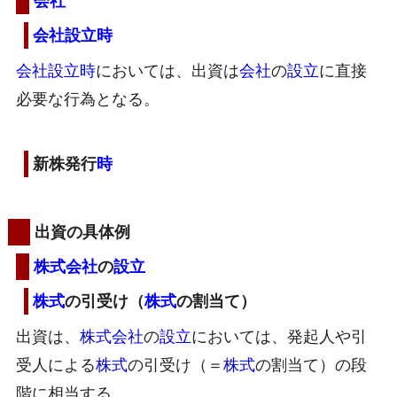
会社
会社
設立
時
会社
設立
時
においては、出資は
会社
の
設立
に直接
必要な行為となる。
新株発行
時
出資の具体例
株式会社
の
設立
株式
の引受け（
株式
の割当て）
出資は、
株式会社
の
設立
においては、発起人や引
受人による
株式
の引受け（＝
株式
の割当て）の段
階に相当する。