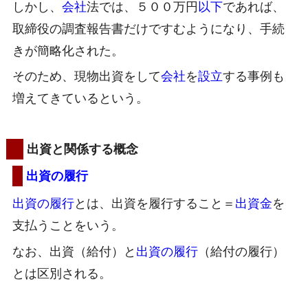
しかし、
会社
法では、５００万円
以下
であれば、
取締役の調査報告書だけですむようになり、手続
きが簡略化された。
そのため、現物出資をして
会社
を
設立
する事例も
増えてきているという。
出資と関係する概念
出資の履行
出資の履行
とは、出資を履行すること＝
出資金
を
支払うことをいう。
なお、出資（給付）と
出資の履行
（給付の履行）
とは区別される。