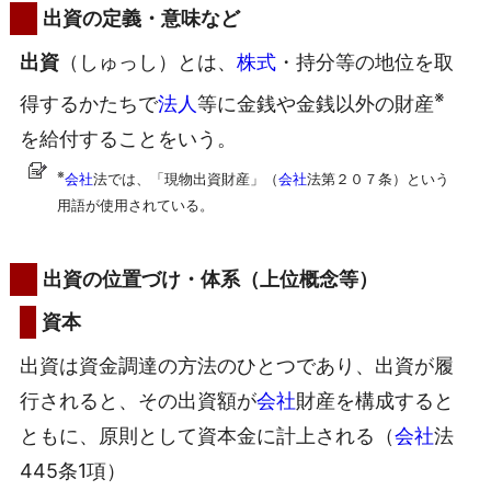
出資の定義・意味など
出資
（しゅっし）とは、
株式
・持分等の地位を取
※
得するかたちで
法人
等に金銭や金銭以外の財産
を給付することをいう。
※
会社
法では、「現物出資財産」（
会社
法第２０７条）という
用語が使用されている。
出資の位置づけ・体系（上位概念等）
資本
出資は資金調達の方法のひとつであり、出資が履
行されると、その出資額が
会社
財産を構成すると
ともに、原則として資本金に計上される（
会社
法
445条1項）