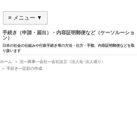
≡ メニュー ▼
手続き（申請・届出）・内容証明郵便など（ケーソルーショ
ン）
日本の社会の仕組みや行政手続き等の方法・仕方・手順、内容証明郵便などを取
り扱います
ホーム
＞
法―商事―会社―会社設立（法人化･法人成り）
＞
手続き―定款の作成