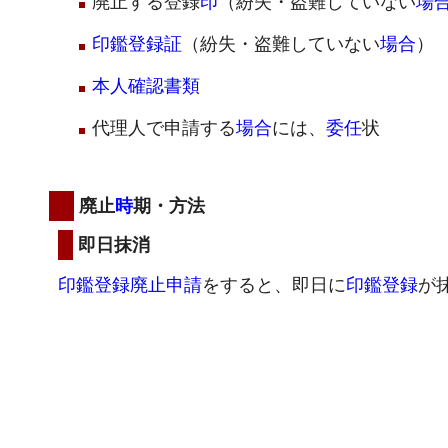
廃止する登録
印
（紛失・盗難していない
場
印鑑登録証
（紛失・盗難していない
場合
）
本人確認書類
代理人で申請する
場合
には、
委任
状
廃止
時
期・方法
即日抹消
印鑑登録廃止申請
をすると、即日に
印鑑登録
が