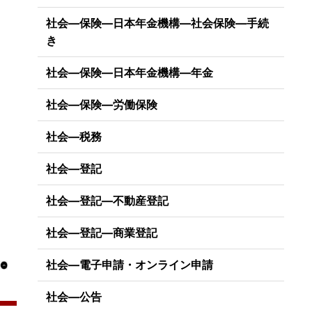
社会―保険―日本年金機構―社会保険―手続
き
社会―保険―日本年金機構―年金
社会―保険―労働保険
社会―税務
社会―登記
社会―登記―不動産登記
社会―登記―商業登記
社会―電子申請・オンライン申請
社会―公告