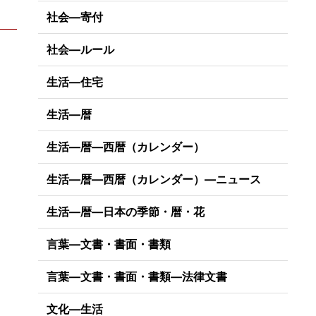
社会―寄付
社会―ルール
生活―住宅
生活―暦
生活―暦―西暦（カレンダー）
生活―暦―西暦（カレンダー）―ニュース
生活―暦―日本の季節・暦・花
言葉―文書・書面・書類
言葉―文書・書面・書類―法律文書
文化―生活