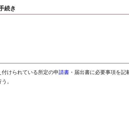
手続き
え付けられている所定の申
請書
・届出書に必要事項を記
行う。