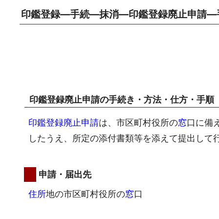
印鑑登録―手続―抹消―印鑑登録廃止申請―
印鑑登録廃止申請の手続き・方法・仕方・手順
印鑑登録廃止申請
は、市区町村役所の
窓
口に備
したうえ、所定の添付書類等を添えて提出して
申請・届出先
住所
地の市区町村役所の
窓
口