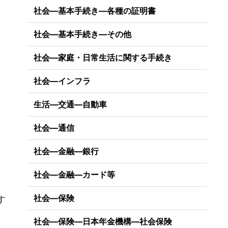
社会―基本手続き―各種の証明書
社会―基本手続き―その他
社会―家庭・日常生活に関する手続き
社会―インフラ
生活―交通―自動車
社会―通信
社会―金融―銀行
社会―金融―カード等
）
社会―保険
す
社会―保険―日本年金機構―社会保険