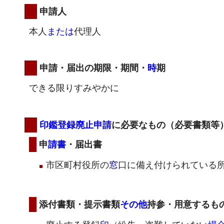
申請人
本人
または
代理人
申請・届出の期限・期間・
時
期
できる限りすみやかに
印鑑登録廃止申請
に必要なもの（必要書類等
申
請書
・届出書
市区町村役所の
窓
口に備え付けられている
添付書類・提示書類
その他
持参・用意するも