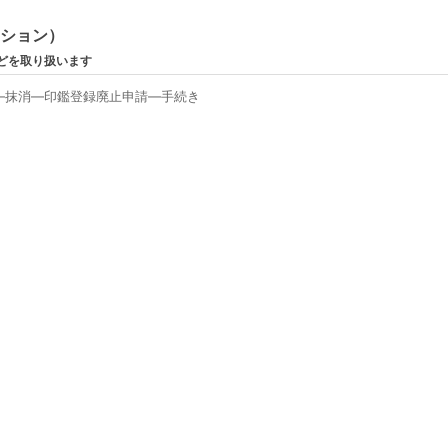
ーション）
どを取り扱います
―抹消―印鑑登録廃止申請―手続き