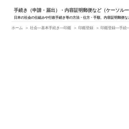
手続き（申請・届出）・内容証明郵便など（ケーソル
日本の社会の仕組みや行政手続き等の方法・仕方・手順、内容証明郵便な
ホーム
＞
社会―基本手続き―印鑑
＞
印鑑登録
＞
印鑑登録―手続