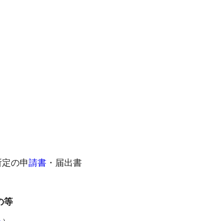
）
所定の申
請書
・届出書
の等