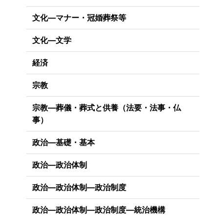
文化―マナー・冠婚葬祭等
文化―文学
経済
宗教
宗教―葬儀・葬式と供養（法要・法事・仏
事）
政治―基礎・基本
政治―政治体制
政治―政治体制―政治制度
政治―政治体制―政治制度―統治機構