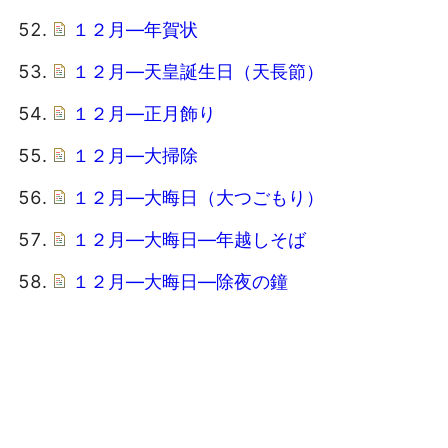
１２月―年賀状
１２月―天皇誕生日（天長節）
１２月―正月飾り
１２月―大掃除
１２月―大晦日（大つごもり）
１２月―大晦日―年越しそば
１２月―大晦日―除夜の鐘