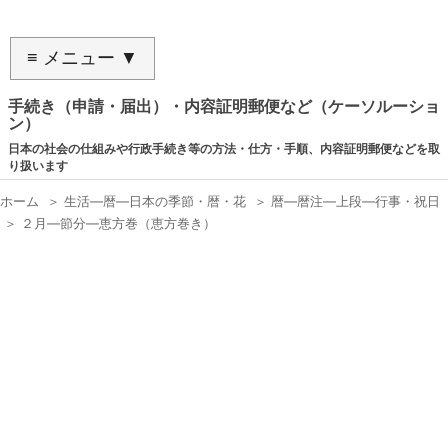
≡ メニュー ▼
手続き（申請・届出）・内容証明郵便など（ケーソルーショ
ン）
日本の社会の仕組みや行政手続き等の方法・仕方・手順、内容証明郵便などを取
り扱います
ホーム
＞
生活―暦―日本の季節・暦・花
＞
暦―暦注―上段―行事・祝日
＞
２月―節分―恵方巻（恵方巻き）