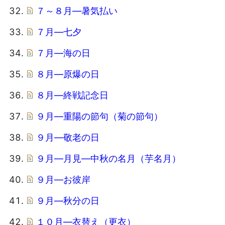
７～８月―暑気払い
７月―七夕
７月―海の日
８月―原爆の日
８月―終戦記念日
９月―重陽の節句（菊の節句）
９月―敬老の日
９月―月見―中秋の名月（芋名月）
９月―お彼岸
９月―秋分の日
１０月―衣替え（更衣）