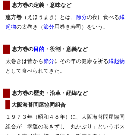
恵方巻の定義・意味など
恵方巻
（えほうまき）とは、
節分
の夜に食べる
縁
起物
の太巻き（
節分
用巻き寿司）をいう。
恵方巻の
目的
・役割・意義など
太巻きは昔から
節分
にその年の健康を祈る
縁起物
として食べられてきた。
恵方巻の歴史・沿革・経緯など
大阪海苔問屋協同組合
１９７３年（昭和４８年）に、大阪海苔問屋協同
組合が「幸運の巻きずし 丸かぶり」というポス