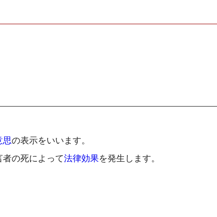
意思
の表示をいいます。
言者の死によって
法律効果
を発生します。