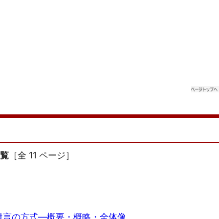
一覧
［全 11 ページ］
遺言の方式―概要・概略・全体像