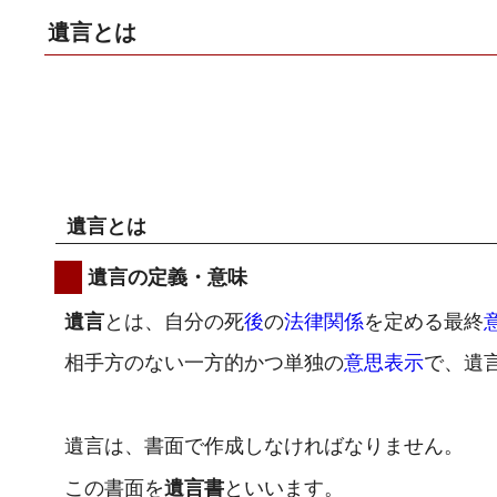
遺言とは
遺言とは
遺言の定義・意味
遺言
とは、自分の死
後
の
法律関係
を定める最終
相手方のない一方的かつ単独の
意思表示
で、遺
遺言は、書面で作成しなければなりません。
この書面を
遺言書
といいます。