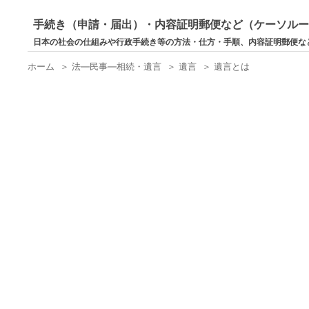
手続き（申請・届出）・内容証明郵便など（ケーソル
日本の社会の仕組みや行政手続き等の方法・仕方・手順、内容証明郵便な
ホーム
＞
法―民事―相続・遺言
＞
遺言
＞
遺言とは