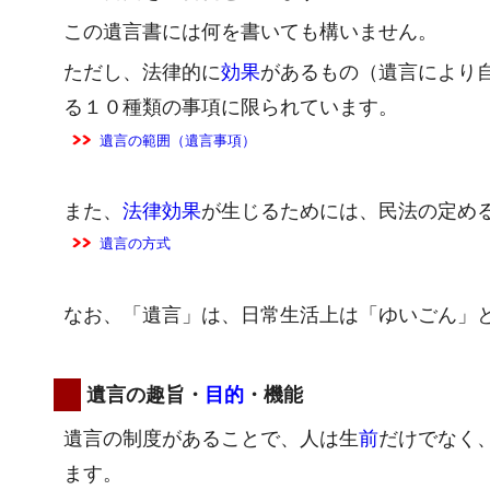
この遺言書には何を書いても構いません。
ただし、法律的に
効果
があるもの（遺言により
る１０種類の事項に限られています。
遺言の範囲（遺言事項）
また、
法律効果
が生じるためには、民法の定め
遺言の方式
なお、「遺言」は、日常生活上は「ゆいごん」
遺言の趣旨・
目的
・機能
遺言の制度があることで、人は生
前
だけでなく
ます。