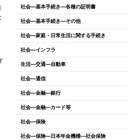
社会―基本手続き―各種の証明書
ま
と
社会―基本手続き―その他
社会―家庭・日常生活に関する手続き
社会―インフラ
）
す
生活―交通―自動車
社会―通信
社会―金融―銀行
社会―金融―カード等
社会―保険
社会―保険―日本年金機構―社会保険