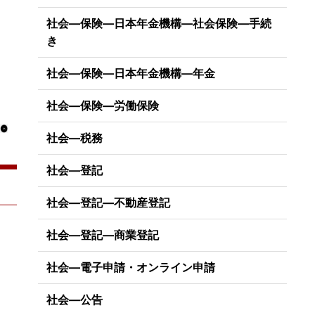
社会―保険―日本年金機構―社会保険―手続
き
社会―保険―日本年金機構―年金
社会―保険―労働保険
社会―税務
社会―登記
社会―登記―不動産登記
社会―登記―商業登記
社会―電子申請・オンライン申請
社会―公告