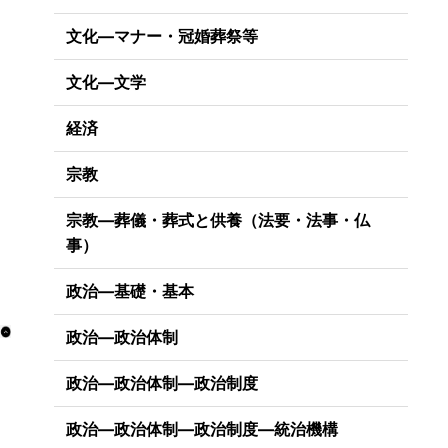
文化―マナー・冠婚葬祭等
文化―文学
経済
宗教
宗教―葬儀・葬式と供養（法要・法事・仏
事）
政治―基礎・基本
政治―政治体制
政治―政治体制―政治制度
政治―政治体制―政治制度―統治機構