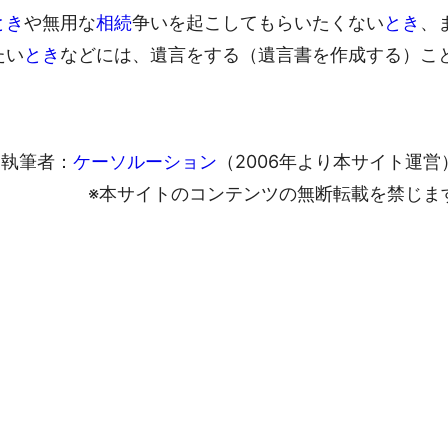
とき
や無用な
相続
争いを起こしてもらいたくない
とき
、
たい
とき
などには、遺言をする（遺言書を作成する）こ
執筆者：
ケーソルーション
（2006年より本サイト運営
※本サイトのコンテンツの無断転載を禁じま