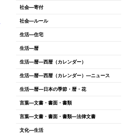
社会―寄付
社会―ルール
・
生活―住宅
生活―暦
生活―暦―西暦（カレンダー）
生活―暦―西暦（カレンダー）―ニュース
生活―暦―日本の季節・暦・花
言葉―文書・書面・書類
言葉―文書・書面・書類―法律文書
文化―生活