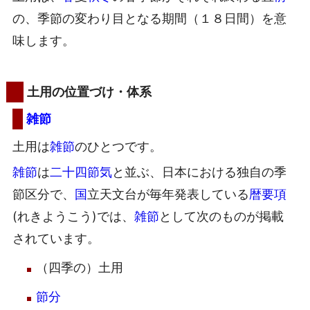
の、季節の変わり目となる期間（１８日間）を意
味します。
土用の位置づけ・体系
雑節
土用は
雑節
のひとつです。
雑節
は
二十四節気
と並ぶ、日本における独自の季
節区分で、
国
立天文台が毎年発表している
暦要項
(れきようこう)では、
雑節
として次のものが掲載
されています。
（四季の）土用
節分