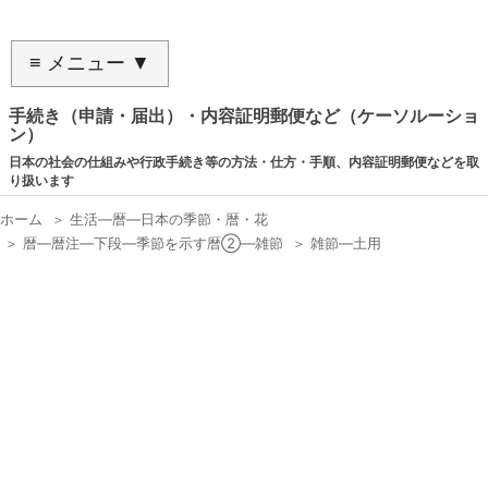
≡ メニュー ▼
手続き（申請・届出）・内容証明郵便など（ケーソルーショ
ン）
日本の社会の仕組みや行政手続き等の方法・仕方・手順、内容証明郵便などを取
り扱います
ホーム
＞
生活―暦―日本の季節・暦・花
＞
暦―暦注―下段―季節を示す暦②―雑節
＞
雑節―土用