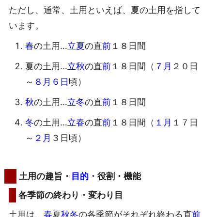
ただし、通常、土用といえば、夏の土用を指して
います。
春
の土用…
立夏
の直
前
１８日間
夏の土用…
立秋
の直
前
１８日間（
７月
２０日
～
８月６日
頃）
秋
の土用…
立冬
の直
前
１８日間
冬
の土用…
立春
の直
前
１８日間（
１月
１７日
～
２月
３日頃）
土用の趣旨・
目的
・役割・機能
各季節の終わり・変わり目
土用は、
春
夏
秋
冬
の各季節がそれぞれ終わる直
前