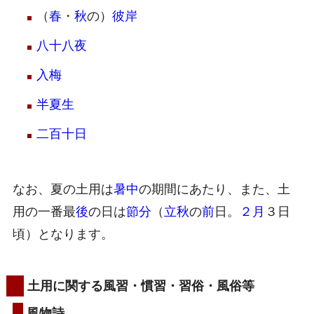
（
春
・
秋
の）
彼岸
八十八夜
入梅
半夏生
二百十日
なお、夏の土用は
暑中
の期間にあたり、また、土
用の一番最
後
の日は
節分
（
立秋
の
前
日。
２月
３日
頃）となります。
土用に関する風習・慣習・習俗・風俗等
風物詩