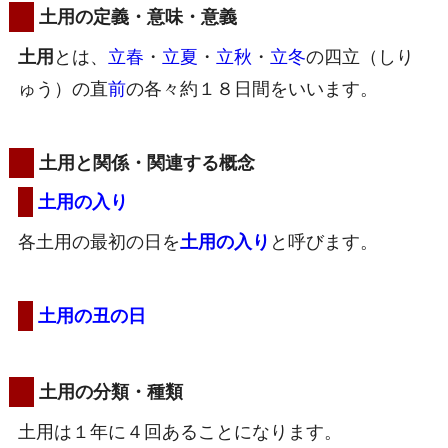
土用の定義・意味・意義
土用
とは、
立春
・
立夏
・
立秋
・
立冬
の四立（しり
ゅう）の直
前
の各々約１８日間をいいます。
土用と関係・関連する概念
土用の入り
各土用の最初の日を
土用の入り
と呼びます。
土用の丑の日
土用の分類・種類
土用は１年に４回あることになります。