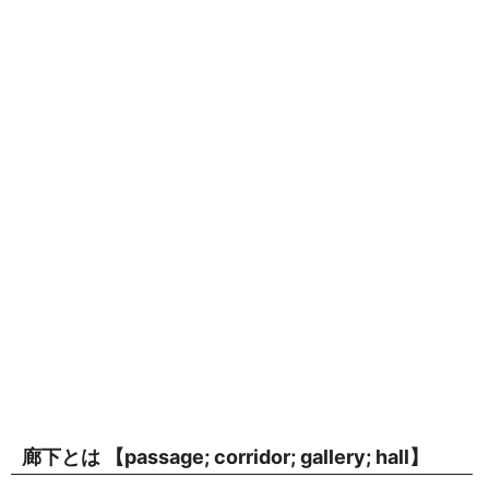
廊下とは 【
passage
;
corridor
;
gallery
;
hall
】