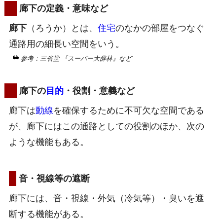
廊下の定義・意味など
廊下
（ろうか）とは、
住宅
のなかの部屋をつなぐ
通路用の細長い空間をいう。
参考：三省堂 『スーパー大辞林』など
廊下の
目的
・役割・意義など
廊下は
動線
を確保するために不可欠な空間である
が、廊下にはこの通路としての役割のほか、次の
ような機能もある。
音・視線等の遮断
廊下には、音・視線・外気（冷気等）・臭いを遮
断する機能がある。