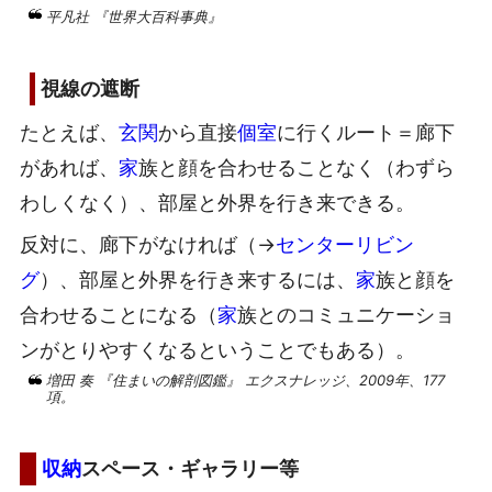
平凡社 『世界大百科事典』
視線の遮断
たとえば、
玄関
から直接
個室
に行くルート＝廊下
があれば、
家
族と顔を合わせることなく（わずら
わしくなく）、部屋と外界を行き来できる。
反対に、廊下がなければ（→
センターリビン
グ
）、部屋と外界を行き来するには、
家
族と顔を
合わせることになる（
家
族とのコミュニケーショ
ンがとりやすくなるということでもある）。
増田 奏 『住まいの解剖図鑑』 エクスナレッジ、2009年、177
項。
収納
スペース・ギャラリー等