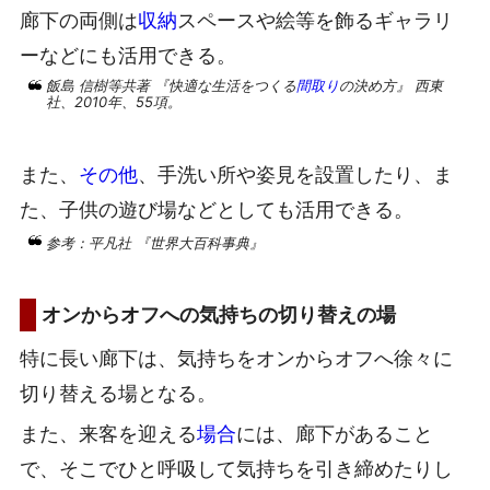
廊下の両側は
収納
スペースや絵等を飾るギャラリ
ーなどにも活用できる。
飯島 信樹等共著 『快適な生活をつくる
間取り
の決め方』 西東
社、2010年、55項。
また、
その他
、手洗い所や姿見を設置したり、ま
た、子供の遊び場などとしても活用できる。
参考：平凡社 『世界大百科事典』
オンからオフへの気持ちの切り替えの場
特に長い廊下は、気持ちをオンからオフへ徐々に
切り替える場となる。
また、来客を迎える
場合
には、廊下があること
で、そこでひと呼吸して気持ちを引き締めたりし