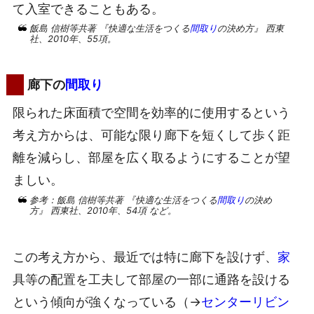
て入室できることもある。
飯島 信樹等共著 『快適な生活をつくる
間取り
の決め方』 西東
社、2010年、55項。
廊下の
間取り
限られた床面積で空間を効率的に使用するという
考え方からは、可能な限り廊下を短くして歩く距
離を減らし、部屋を広く取るようにすることが望
ましい。
参考：飯島 信樹等共著 『快適な生活をつくる
間取り
の決め
方』 西東社、2010年、54項 など。
この考え方から、最近では特に廊下を設けず、
家
具等の配置を工夫して部屋の一部に通路を設ける
という傾向が強くなっている（→
センターリビン