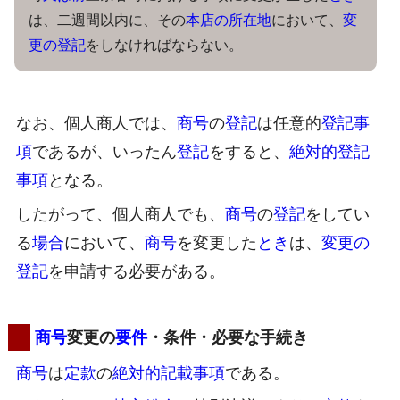
は、二週間以内に、その
本店の所在地
において、
変
更の登記
をしなければならない。
なお、個人商人では、
商号
の
登記
は任意的
登記事
項
であるが、いったん
登記
をすると、
絶対的登記
事項
となる。
したがって、個人商人でも、
商号
の
登記
をしてい
る
場合
において、
商号
を変更した
とき
は、
変更の
登記
を申請する必要がある。
商号
変更の
要件
・条件・必要な手続き
商号
は
定款
の
絶対的記載事項
である。