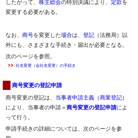
したがって、
株主総会
の特別決議により、
定款
を
変更する必要がある。
なお、
商号
を変更した
場合
は、
登記
（法務局）以
外にも、さまざまな手続き・届出が必要となる。
次のページを参照。
社名変更（会社名変更）の手続き
商号変更の登記申請
商号変更の登記は、
当事者申請主義（商業登記）
により、当事者の申請＝
商号変更の登記申請
によ
って行う。
申請手続きの詳細については、次のページを参