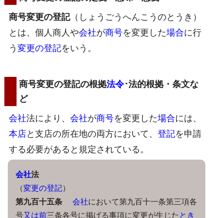
商号変更の登記
（しょうごうへんこうのとうき）
とは、個人商人や
会社
が
商号
を変更した
場合
に行
う
変更の登記
をいう。
商号変更の登記の根拠
法令
･法的根拠・条文な
ど
会社
法により、
会社
が
商号
を変更した
場合
には、
本店
と支店の所在地の両方において、
登記
を申請
する必要があると規定されている。
会社
法
（
変更の登記
）
第九百十五条
会社
において第九百十一条第三項各
号
又は
前
三条各号に掲げる事項に変更が生じた
とき